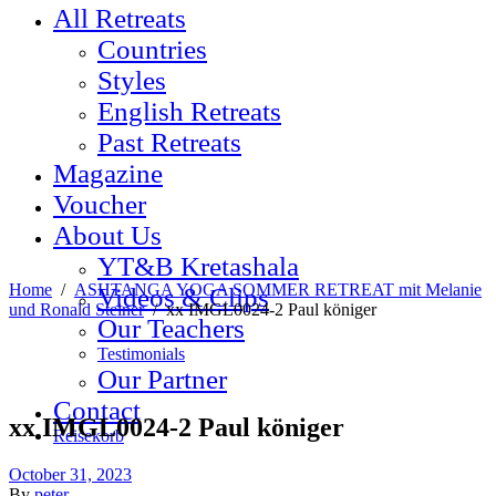
All Retreats
Countries
Styles
English Retreats
Past Retreats
Magazine
Voucher
About Us
YT&B Kretashala
Home
/
ASHTANGA YOGA SOMMER RETREAT mit Melanie
Videos & Clips
und Ronald Steiner
/
xx IMGL0024-2 Paul königer
Our Teachers
Testimonials
Our Partner
Contact
xx IMGL0024-2 Paul königer
Reisekorb
October 31, 2023
By
peter