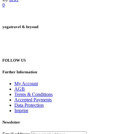
0
yogatravel & beyond
Telefon +49 (0) 151 201 772 66
hello@yogatravel.de
FOLLOW US
Further Information
My Account
AGB
Terms & Conditions
Accepted Payments
Data Protection
Imprint
Newsletter