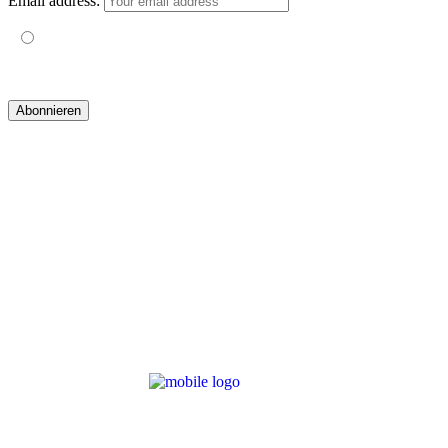
Email address:
Mit der Nutzung dieses Formulars erklärst du dich mit der
Speicherung und Verarbeitung deiner Daten durch diese Website
einverstanden.
© 2019 yogatravel & beyond GmbH I
design & development by GRAPHISTIfY