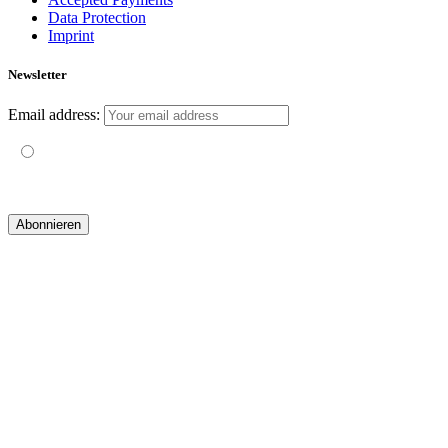
Data Protection
Imprint
Newsletter
Email address:
Mit der Nutzung dieses Formulars erklärst du dich mit der
Speicherung und Verarbeitung deiner Daten durch diese Website
einverstanden.
© 2019 yogatravel & beyond GmbH I
design & development by GRAPHISTIfY