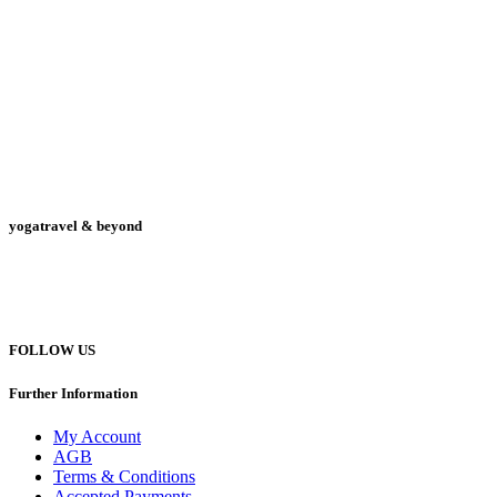
yogatravel & beyond
Telefon +49 (0) 151 201 772 66
hello@yogatravel.de
FOLLOW US
Further Information
My Account
AGB
Terms & Conditions
Accepted Payments