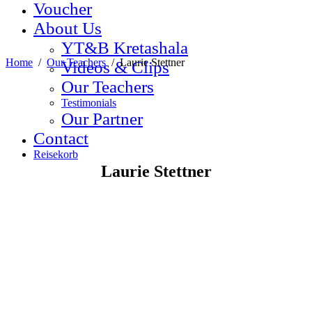
Voucher
About Us
YT&B Kretashala
Home
/
Our Teachers
/
Laurie Stettner
Videos & Clips
Our Teachers
Testimonials
Our Partner
Contact
Reisekorb
Laurie Stettner