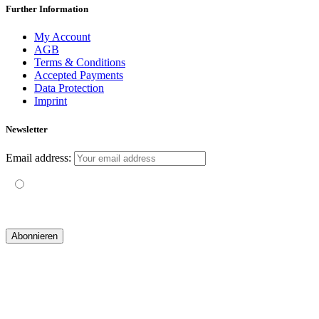
Further Information
My Account
AGB
Terms & Conditions
Accepted Payments
Data Protection
Imprint
Newsletter
Email address:
Mit der Nutzung dieses Formulars erklärst du dich mit der
Speicherung und Verarbeitung deiner Daten durch diese Website
einverstanden.
© 2019 yogatravel & beyond GmbH I
design & development by GRAPHISTIfY