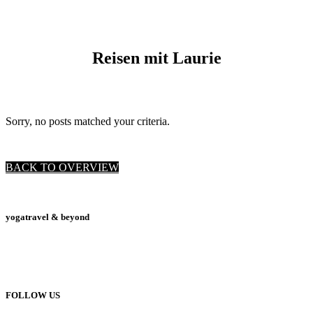
Reisen mit Laurie
Sorry, no posts matched your criteria.
BACK TO OVERVIEW
yogatravel & beyond
Telefon +49 (0) 151 201 772 66
hello@yogatravel.de
FOLLOW US