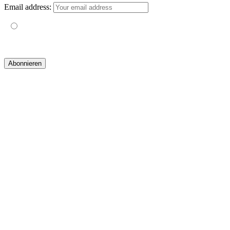
Email address:
Mit der Nutzung dieses Formulars erklärst du dich mit der
Speicherung und Verarbeitung deiner Daten durch diese Website
einverstanden.
© 2019 yogatravel & beyond GmbH I
design & development by GRAPHISTIfY