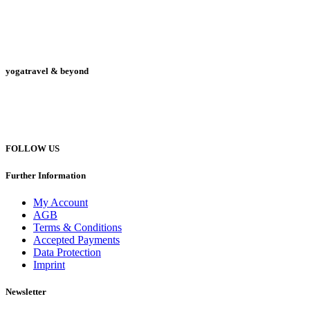
yogatravel & beyond
Telefon +49 (0) 151 201 772 66
hello@yogatravel.de
FOLLOW US
Further Information
My Account
AGB
Terms & Conditions
Accepted Payments
Data Protection
Imprint
Newsletter