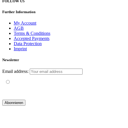
FOLLOW US
Further Information
My Account
AGB
Terms & Conditions
Accepted Payments
Data Protection
Imprint
Newsletter
Email address:
Mit der Nutzung dieses Formulars erklärst du dich mit der
Speicherung und Verarbeitung deiner Daten durch diese Website
einverstanden.
© 2019 yogatravel & beyond GmbH I
design & development by GRAPHISTIfY