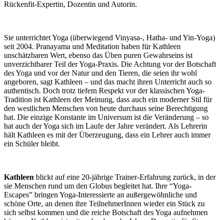
Rückenfit-Expertin, Dozentin und Autorin.
Sie
unterrichtet Yoga (überwiegend Vinyasa-, Hatha- und Yin-Yoga)
seit 2004. Pranayama und Meditation haben für Kathleen
unschätzbaren Wert, ebenso das Üben puren Gewahrseins ist
unverzichtbarer Teil der Yoga-Praxis. Die Achtung vor der Botschaft
des Yoga und vor der Natur und den Tieren, die seien ihr wohl
angeboren, sagt Kathleen – und das macht ihren Unterricht auch so
authentisch. Doch trotz tiefem Respekt vor der klassischen Yoga-
Tradition ist Kathleen der Meinung, dass auch ein moderner Stil für
den westlichen Menschen von heute durchaus seine Berechtigung
hat. Die einzige Konstante im Universum ist die Veränderung – so
hat auch der Yoga sich im Laufe der Jahre verändert. Als Lehrerin
hält Kathleen es mit der Überzeugung, dass ein Lehrer auch immer
ein Schüler bleibt.
Kathleen
blickt auf eine 20-jährige Trainer-Erfahrung zurück, in der
sie Menschen rund um den Globus begleitet hat. Ihre “Yoga-
Escapes” bringen Yoga-Interessierte an außergewöhnliche und
schöne Orte, an denen ihre TeilnehmerInnen wieder ein Stück zu
sich selbst kommen und die reiche Botschaft des Yoga aufnehmen