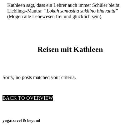
Kathleen sagt, dass ein Lehrer auch immer Schüler bleibt.
Lieblings-Mantra:
“Lokah samastha sukhino bhavantu”
(Mögen alle Lebewesen frei und glücklich sein).
Reisen mit Kathleen
Sorry, no posts matched your criteria.
BACK TO OVERVIEW
yogatravel & beyond
Telefon +49 (0) 151 201 772 66