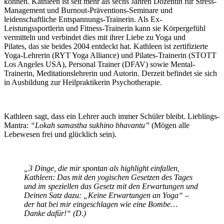
können. Kathleen ist seit mehr als sechs Jahren Dozentin für Stress-
Management und Burnout-Präventions-Seminare und
leidenschaftliche Entspannungs-Trainerin. Als Ex-
Leistungssportlerin und Fitness-Trainerin kann sie Körpergefühl
vermitteln und verbindet dies mit ihrer Liebe zu Yoga und
Pilates, das sie beides 2004 entdeckt hat. Kathleen ist zertifizierte
Yoga-Lehrerin (RYT Yoga Alliance) und Pilates-Trainerin (STOTT
Los Angeles USA), Personal Trainer (DFAV) sowie Mental-
Trainerin, Meditationslehrerin und Autorin. Derzeit befindet sie sich
in Ausbildung zur Heilpraktikerin Psychotherapie.
Kathleen sagt, dass ein Lehrer auch immer Schüler bleibt. Lieblings-
Mantra:
“Lokah samastha sukhino bhavantu”
(Mögen alle
Lebewesen frei und glücklich sein).
„3 Dinge, die mir spontan als highlight einfallen,
Kathleen: Das mit den yogischen Gesetzen des Tages
und im speziellen das Gesetz mit den Erwartungen und
Deinen Satz dazu: „Keine Erwartungen an Yoga“ –
der hat bei mir eingeschlagen wie eine Bombe…
Danke dafür!“ (D.)