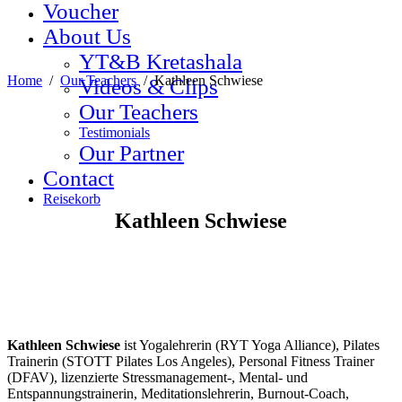
Voucher
About Us
YT&B Kretashala
Home
/
Our Teachers
/
Kathleen Schwiese
Videos & Clips
Our Teachers
Testimonials
Our Partner
Contact
Reisekorb
Kathleen Schwiese
Kathleen Schwiese
ist Yogalehrerin (RYT Yoga Alliance), Pilates
Trainerin (STOTT Pilates Los Angeles), Personal Fitness Trainer
(DFAV), lizenzierte Stressmanagement-, Mental- und
Entspannungstrainerin, Meditationslehrerin, Burnout-Coach,