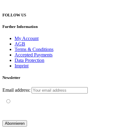
hello@yogatravel.de
FOLLOW US
Further Information
My Account
AGB
Terms & Conditions
Accepted Payments
Data Protection
Imprint
Newsletter
Email address:
Mit der Nutzung dieses Formulars erklärst du dich mit der
Speicherung und Verarbeitung deiner Daten durch diese Website
einverstanden.
© 2019 yogatravel & beyond GmbH I
design & development by GRAPHISTIfY