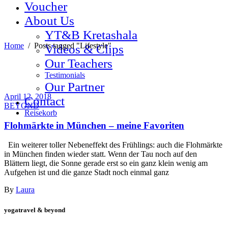
Voucher
About Us
YT&B Kretashala
Home
/
Posts tagged "Lifestyle"
Videos & Clips
Our Teachers
Testimonials
Our Partner
April 12, 2018
Contact
BEYOND
Reisekorb
Flohmärkte in München – meine Favoriten
Ein weiterer toller Nebeneffekt des Frühlings: auch die Flohmärkte
in München finden wieder statt. Wenn der Tau noch auf den
Blättern liegt, die Sonne gerade erst so ein ganz klein wenig am
Aufgehen ist und die ganze Stadt noch einmal ganz
By
Laura
yogatravel & beyond