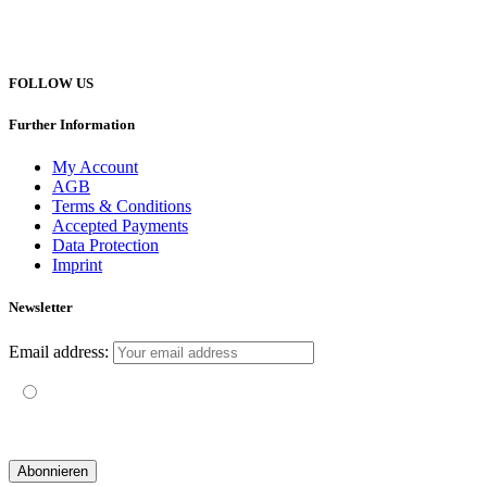
Telefon +49 (0) 151 201 772 66
hello@yogatravel.de
FOLLOW US
Further Information
My Account
AGB
Terms & Conditions
Accepted Payments
Data Protection
Imprint
Newsletter
Email address:
Mit der Nutzung dieses Formulars erklärst du dich mit der
Speicherung und Verarbeitung deiner Daten durch diese Website
einverstanden.