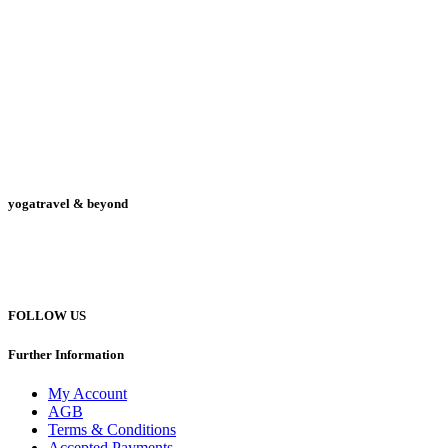
yogatravel & beyond
Telefon +49 (0) 151 201 772 66
hello@yogatravel.de
FOLLOW US
Further Information
My Account
AGB
Terms & Conditions
Accepted Payments