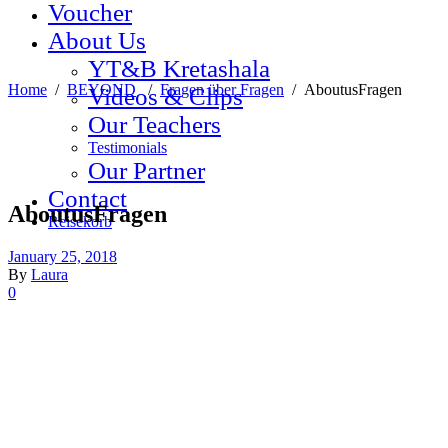
Voucher
About Us
YT&B Kretashala
Home
/
BEYOND
/
Fragen über Fragen
/
AboutusFragen
Videos & Clips
Our Teachers
Testimonials
Our Partner
Contact
AboutusFragen
Reisekorb
January 25, 2018
By
Laura
0