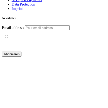
Data Protection
Imprint
Newsletter
Email address:
Mit der Nutzung dieses Formulars erklärst du dich mit der
Speicherung und Verarbeitung deiner Daten durch diese Website
einverstanden.
© 2019 yogatravel & beyond GmbH I
design & development by GRAPHISTIfY