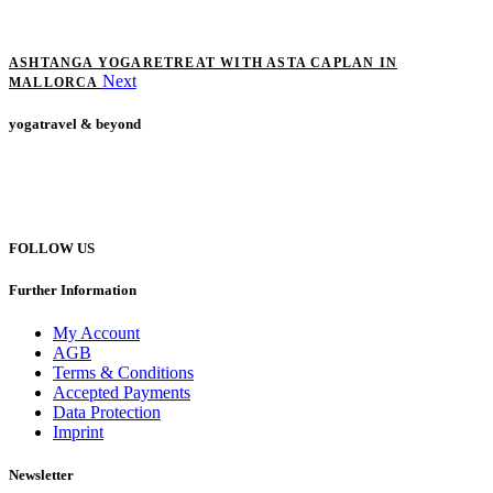
ASHTANGA YOGARETREAT WITH ASTA CAPLAN IN
Next
MALLORCA
yogatravel & beyond
Telefon +49 (0) 151 201 772 66
hello@yogatravel.de
FOLLOW US
Further Information
My Account
AGB
Terms & Conditions
Accepted Payments
Data Protection
Imprint
Newsletter