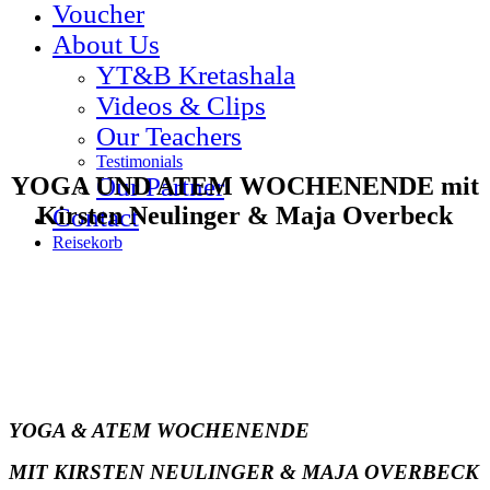
Voucher
About Us
YT&B Kretashala
Videos & Clips
Our Teachers
Testimonials
YOGA UND ATEM WOCHENENDE mit
Our Partner
Kirsten Neulinger & Maja Overbeck
Contact
Reisekorb
YOGA & ATEM WOCHENENDE
MIT KIRSTEN NEULINGER & MAJA OVERBECK