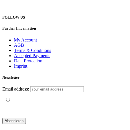
hello@yogatravel.de
FOLLOW US
Further Information
My Account
AGB
Terms & Conditions
Accepted Payments
Data Protection
Imprint
Newsletter
Email address:
Mit der Nutzung dieses Formulars erklärst du dich mit der
Speicherung und Verarbeitung deiner Daten durch diese Website
einverstanden.