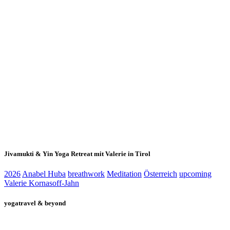
Jivamukti & Yin Yoga Retreat mit Valerie in Tirol
2026
Anabel Huba
breathwork
Meditation
Österreich
upcoming
Valerie Kornasoff-Jahn
yogatravel & beyond
Telefon +49 (0) 151 201 772 66