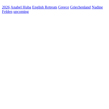
2026
Anabel Huba
English Retreats
Greece
Griechenland
Nadine
Felden
upcoming