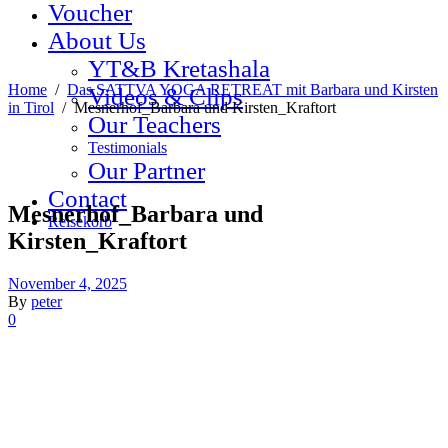
Voucher
About Us
YT&B Kretashala
Home
/
Das SATTVA YOGA RETREAT mit Barbara und Kirsten
Videos & Clips
in Tirol
/
Mesnerhof_Barbara und Kirsten_Kraftort
Our Teachers
Testimonials
Our Partner
Contact
Mesnerhof_Barbara und
Reisekorb
Kirsten_Kraftort
November 4, 2025
By
peter
0