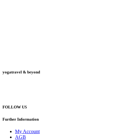
yogatravel & beyond
Telefon +49 (0) 151 201 772 66
hello@yogatravel.de
FOLLOW US
Further Information
My Account
AGB