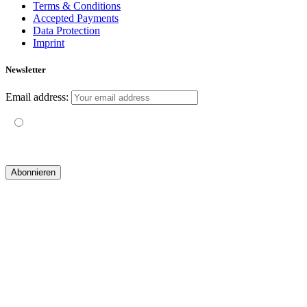
Terms & Conditions
Accepted Payments
Data Protection
Imprint
Newsletter
Email address:
Mit der Nutzung dieses Formulars erklärst du dich mit der
Speicherung und Verarbeitung deiner Daten durch diese Website
einverstanden.
© 2019 yogatravel & beyond GmbH I
design & development by GRAPHISTIfY