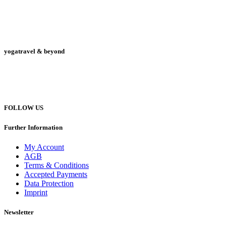
yogatravel & beyond
Telefon +49 (0) 151 201 772 66
hello@yogatravel.de
FOLLOW US
Further Information
My Account
AGB
Terms & Conditions
Accepted Payments
Data Protection
Imprint
Newsletter