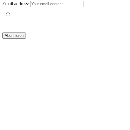
Email address:
Mit der Nutzung dieses Formulars erklärst du dich mit der
Speicherung und Verarbeitung deiner Daten durch diese Website
einverstanden.
© 2019 yogatravel & beyond GmbH I
design & development by GRAPHISTIfY