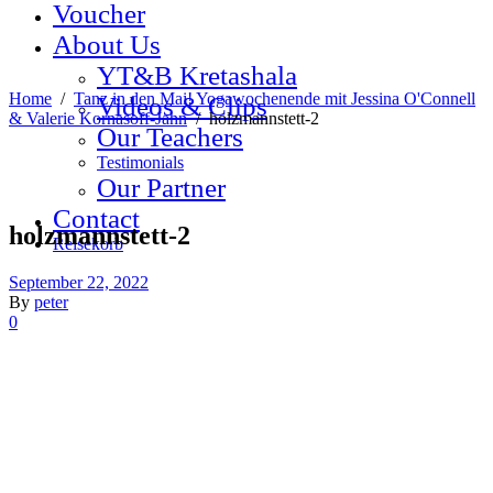
Voucher
About Us
YT&B Kretashala
Home
/
Tanz in den Mai! Yogawochenende mit Jessina O'Connell
Videos & Clips
& Valerie Kornasoff-Jahn
/
holzmannstett-2
Our Teachers
Testimonials
Our Partner
Contact
holzmannstett-2
Reisekorb
September 22, 2022
By
peter
0