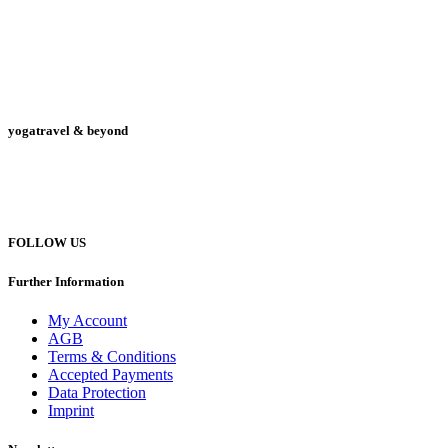
yogatravel & beyond
Telefon +49 (0) 151 201 772 66
hello@yogatravel.de
FOLLOW US
Further Information
My Account
AGB
Terms & Conditions
Accepted Payments
Data Protection
Imprint