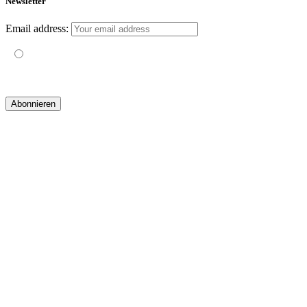
Newsletter
Email address:
Mit der Nutzung dieses Formulars erklärst du dich mit der
Speicherung und Verarbeitung deiner Daten durch diese Website
einverstanden.
© 2019 yogatravel & beyond GmbH I
design & development by GRAPHISTIfY