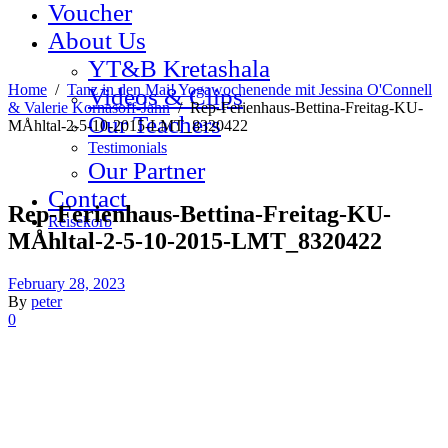
Voucher
About Us
YT&B Kretashala
Home
/
Tanz in den Mai! Yogawochenende mit Jessina O'Connell
Videos & Clips
& Valerie Kornasoff-Jahn
/
Rep-Ferienhaus-Bettina-Freitag-KU-
Our Teachers
MÅhltal-2-5-10-2015-LMT_8320422
Testimonials
Our Partner
Contact
Rep-Ferienhaus-Bettina-Freitag-KU-
Reisekorb
MÅhltal-2-5-10-2015-LMT_8320422
February 28, 2023
By
peter
0