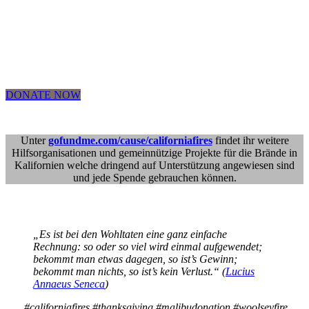
DONATE NOW
Unter
gofundme.com/cause/californiafires
findet ihr weitere
Hilfsorganisationen und gemeinnützige Projekte für die Brände in
Kalifornien welche dringend auf Unterstützung angewiesen sind
und jede Spende gebrauchen können.
„Es ist bei den Wohltaten eine ganz einfache
Rechnung: so oder so viel wird einmal aufgewendet;
bekommt man etwas dagegen, so ist’s Gewinn;
bekommt man nichts, so ist’s kein Verlust.“ (
Lucius
Annaeus Seneca
)
#californiafires #thanksgiving #malibudonation #woolseyfire