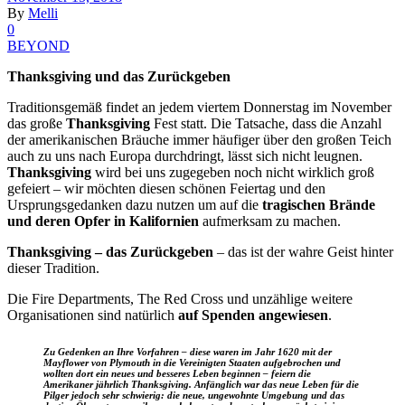
By
Melli
0
BEYOND
Thanksgiving und das Zurückgeben
Traditionsgemäß findet an jedem viertem Donnerstag im November
das große
Thanksgiving
Fest statt. Die Tatsache, dass die Anzahl
der amerikanischen Bräuche immer häufiger über den großen Teich
auch zu uns nach Europa durchdringt, lässt sich nicht leugnen.
Thanksgiving
wird bei uns zugegeben noch nicht wirklich groß
gefeiert – wir möchten diesen schönen Feiertag und den
Ursprungsgedanken dazu nutzen um auf die
tragischen Brände
und deren Opfer in Kalifornien
aufmerksam zu machen.
Thanksgiving – das Zurückgeben
– das ist der wahre Geist hinter
dieser Tradition.
Die Fire Departments, The Red Cross und unzählige weitere
Organisationen sind natürlich
auf Spenden angewiesen
.
Zu Gedenken an Ihre Vorfahren – diese waren im Jahr 1620 mit der
Mayflower von Plymouth in die Vereinigten Staaten aufgebrochen und
wollten dort ein neues und besseres Leben beginnen – feiern die
Amerikaner jährlich Thanksgiving. Anfänglich war das neue Leben für die
Pilger jedoch sehr schwierig: die neue, ungewohnte Umgebung und das