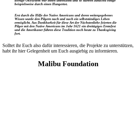
dortige Ökosystem war ihnen unbekannt und so starben zunächst einige
beispielsweise durch einen Hungertot.
Erst durch die Hilfe der Native Americans und deren weitergegebenes
Wissen wurde den Pilgern nach und nach ein selbstständiges Leben
ermöglicht. Aus Dankbarkeit für diese Art der Nächstenliebe feierten die
Pilger mit den Native Americans im Jahr 1621 ein dreitägiges Erntefest
und die Amerikaner führen diese Tradition noch heute zu Thanksgiving
fort.
Solltet ihr Euch also dafür interessieren, die Projekte zu unterstützen,
habt ihr hier Gelegenheit um Euch ausgiebig zu informieren.
Malibu Foundation