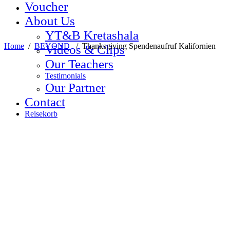
Voucher
About Us
YT&B Kretashala
Home
/
BEYOND
/
Thanksgiving Spendenaufruf Kalifornien
Videos & Clips
Our Teachers
Testimonials
Our Partner
Contact
Reisekorb