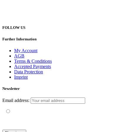
Telefon +49 (0) 151 201 772 66
hello@yogatravel.de
FOLLOW US
Further Information
My Account
AGB
Terms & Conditions
Accepted Payments
Data Protection
Imprint
Newsletter
Email address:
Mit der Nutzung dieses Formulars erklärst du dich mit der
Speicherung und Verarbeitung deiner Daten durch diese Website
einverstanden.