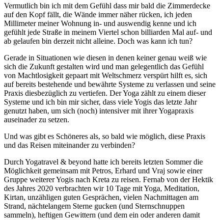
Vermutlich bin ich mit dem Gefühl dass mir bald die Zimmerdecke
auf den Kopf fällt, die Wände immer näher rücken, ich jeden
Millimeter meiner Wohnung in- und auswendig kenne und ich
gefühlt jede Straße in meinem Viertel schon billiarden Mal auf- und
ab gelaufen bin derzeit nicht alleine. Doch was kann ich tun?
Gerade in Situationen wie diesen in denen keiner genau weiß wie
sich die Zukunft gestalten wird und man gelegentlich das Gefühl
von Machtlosigkeit gepaart mit Weltschmerz verspürt hilft es, sich
auf bereits bestehende und bewährte Systeme zu verlassen und seine
Praxis diesbezüglich zu vertiefen. Der Yoga zählt zu einem dieser
Systeme und ich bin mir sicher, dass viele Yogis das letzte Jahr
genutzt haben, um sich (noch) intensiver mit ihrer Yogapraxis
auseinader zu setzen.
Und was gibt es Schöneres als, so bald wie möglich, diese Praxis
und das Reisen miteinander zu verbinden?
Durch Yogatravel & beyond hatte ich bereits letzten Sommer die
Möglichkeit gemeinsam mit Petros, Erhard und Vraj sowie einer
Gruppe weiterer Yogis nach Kreta zu reisen. Fernab von der Hektik
des Jahres 2020 verbrachten wir 10 Tage mit Yoga, Meditation,
Kirtan, unzähligen guten Gesprächen, vielen Nachmittagen am
Strand, nächtelangem Sterne gucken (und Sternschnuppen
sammeln), heftigen Gewittern (und dem ein oder anderen damit