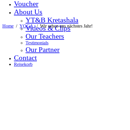
Voucher
About Us
YT&B Kretashala
Home
/
YOGA
/
Wir sehen uns nächstes Jahr!
Videos & Clips
Our Teachers
Testimonials
Our Partner
Contact
Reisekorb