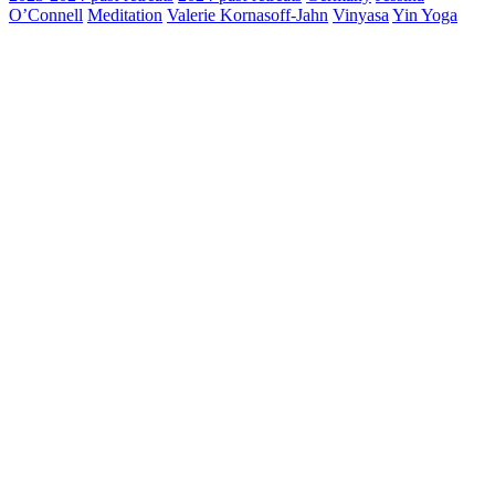
O’Connell
Meditation
Valerie Kornasoff-Jahn
Vinyasa
Yin Yoga