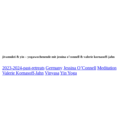
jivamukti & yin – yogawochenende mit jessina o’connell & valerie kornasoff-jahn
2023-2024-past-retreats
Germany
Jessina O’Connell
Meditation
Valerie Kornasoff-Jahn
Vinyasa
Yin Yoga