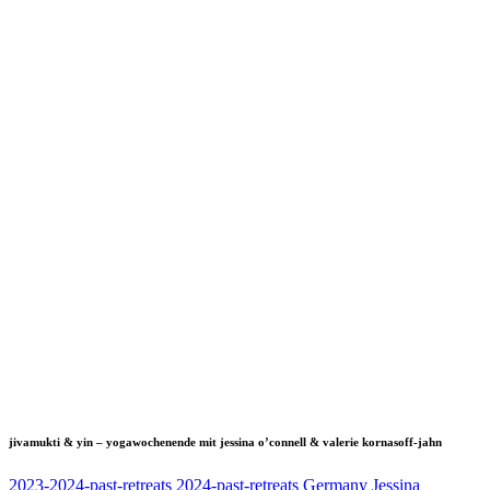
jivamukti & yin – yogawochenende mit jessina o’connell & valerie kornasoff-jahn
2023-2024-past-retreats
2024-past-retreats
Germany
Jessina