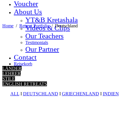
Voucher
About Us
YT&B Kretashala
Home
/
Retreat Portfolio
/
Deutschland
Videos & Clips
Our Teachers
Testimonials
Our Partner
Contact
Reisekorb
LÄNDER
LEHRER
STILE
ENGLISH RETREATS
ALL
I
DEUTSCHLAND
I
GRIECHENLAND
I
INDIEN