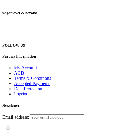
yogatravel & beyond
Telefon +49 (0) 151 201 772 66
hello@yogatravel.de
FOLLOW US
Further Information
My Account
AGB
Terms & Conditions
Accepted Payments
Data Protection
Imprint
Newsletter
Email address:
Mit der Nutzung dieses Formulars erklärst du dich mit der