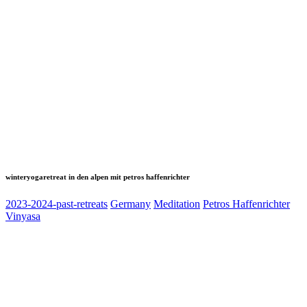
winteryogaretreat in den alpen mit petros haffenrichter
2023-2024-past-retreats
Germany
Meditation
Petros Haffenrichter
Vinyasa